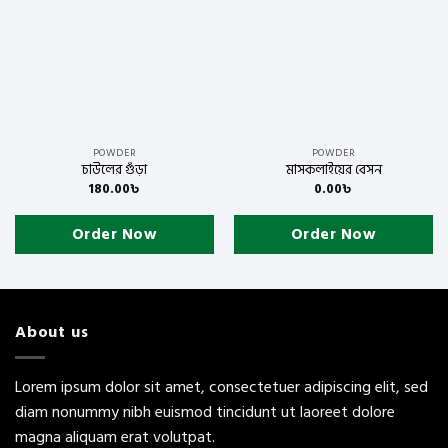
wishlist
wishlist
POWDER
POWDER
চাউলের গুঁড়া
মাসকলাইয়ের বেসন
180.00
৳
0.00
৳
Order Now
Order Now
About us
Lorem ipsum dolor sit amet, consectetuer adipiscing elit, sed
diam nonummy nibh euismod tincidunt ut laoreet dolore
magna aliquam erat volutpat.